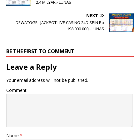
2.4 MILYAR,- LUNAS
NEXT
DEWATOGEL JACKPOT LIVE CASINO 24D SPIN Rp
198.000.000,- LUNAS
BE THE FIRST TO COMMENT
Leave a Reply
Your email address will not be published.
Comment
Name
*