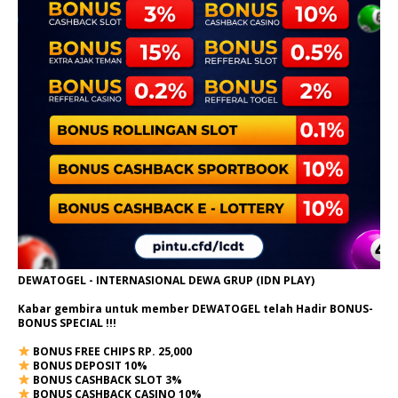
DEWATOGEL - INTERNASIONAL DEWA GRUP (IDN PLAY)
Kabar gembira untuk member DEWATOGEL telah Hadir
BONUS-
BONUS SPECIAL
!!!
BONUS FREE CHIPS RP. 25,000
BONUS DEPOSIT 10%
BONUS CASHBACK SLOT 3%
BONUS CASHBACK CASINO 10%