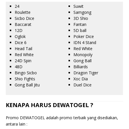
24
Suwit
Roulette
Samgong
Sicbo Dice
3D Shio
Baccarat
Fantan
12D
5D ball
Oglok
Poker Dice
Dice 6
IDN 4 Stand
Head Tail
Red White
Red White
Monopoly
24D Spin
Gong Ball
48D
Billiards
Bingo Sicbo
Dragon Tiger
Shio Fights
Xoc Dia
Gong Ball Jitu
Duel Dice
KENAPA HARUS DEWATOGEL ?
Promo DEWATOGEL adalah promo terbaik yang disediakan,
antara lain :