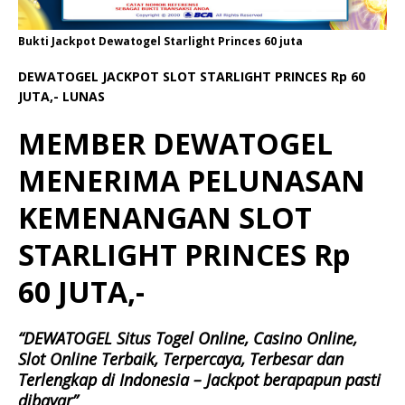
Bukti Jackpot Dewatogel Starlight Princes 60 juta
DEWATOGEL JACKPOT SLOT STARLIGHT PRINCES Rp 60
JUTA,- LUNAS
MEMBER DEWATOGEL
MENERIMA PELUNASAN
KEMENANGAN
SLOT
STARLIGHT PRINCES Rp
60 JUTA,-
“DEWATOGEL Situs Togel Online, Casino Online,
Slot Online Terbaik, Terpercaya, Terbesar dan
Terlengkap di Indonesia – Jackpot berapapun pasti
dibayar”