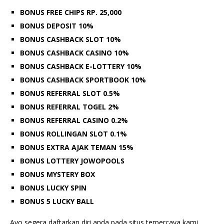
BONUS FREE CHIPS RP. 25,000
BONUS DEPOSIT 10%
BONUS CASHBACK SLOT 10%
BONUS CASHBACK CASINO 10%
BONUS CASHBACK E-LOTTERY 10%
BONUS CASHBACK SPORTBOOK 10%
BONUS REFERRAL SLOT 0.5%
BONUS REFERRAL TOGEL 2%
BONUS REFERRAL CASINO 0.2%
BONUS ROLLINGAN SLOT 0.1%
BONUS EXTRA AJAK TEMAN 15%
BONUS LOTTERY JOWOPOOLS
BONUS MYSTERY BOX
BONUS LUCKY SPIN
BONUS 5 LUCKY BALL
Ayo segera daftarkan diri anda pada situs terpercaya kami