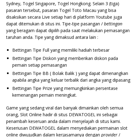
Sydney, Togel Singapore, Togel Hongkong. Selain 3 (tiga)
pasaran tersebut, pasaran Togel Toto Macau yang bisa
disaksikan secara Live setiap hari di platform Youtube juga
dapat ditemukan di situs ini. Tipe-tipe pasangan /
bettingan
yang beragam dapat dipilih pada saat melakukan pemasangan
taruhan anda. Tipe yang dimaksud antara lain :
Bettingan Tipe Full yang memiliki hadiah terbesar
Bettingan Tipe Diskon yang memberikan diskon pada
pemain setiap pemasangan
Bettingan Tipe BB ( Bolak Balik ) yang dapat dimenangkan
apabila angka yang keluar terbalik dari angka yang dipasang
Bettingan Tipe Prize yang memungkinkan persentase
kemenangan pemain meningkat.
Game yang sedang viral dan banyak dimainkan oleh semua
orang, Slot Online hadir di situs DEWATOGEL ini sebagai
penambah keseruan anda dalam menjelajah di situs kami.
Keseriusan DEWATOGEL dalam menyediakan permainan slot
online diwujudkan dalam kerjasamanya dengan
provider
/