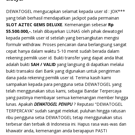
DEWATOGEL mengucapkan selamat kepada user id : JOK***
yang telah berhasil mendapatkan jackpot pada permainan
SLOT AZTEC GEMS DELUXE
. Kemenangan sebesar
Rp
55.500.000,-.
telah dibayarkan LUNAS oleh pihak dewatogel
kepada pemilik user id setelah yang bersangkutan mengisi
formulir withdraw. Proses pencairan dana berlangsung sangat
cepat hanya dalam waktu 5-10 menit sudah berada dalam
rekening pemilik user id. Bukti transfer yang dapat anda lihat
adalah bukti
SAH / VALID
yang langsung di dapatkan melalui
bukti transaksi dari Bank yang digunakan untuk pengiriman
dana pada rekening pemilik user id. Terima kasih kami
sampaikan kepada para pengguna setia DEWATOGEL yang
telah menggunakan situs kami, sebagai Bandar Terpercaya
yang pastinya membayar semua kemenangan member hingga
lunas. Apakah
DEWATOGEL PENIPU
? Reputasi “DEWATOGEL
TERPERCAYA” sudah sangat melekat. puluhan hingga ratusan
ribu pengguna setia DEWATOGEL tetap menggunakan situs
terbesar dan terbaik di Indonesia ini. Hapus rasa was-was dan
khawatir anda, kemenangan anda berapapun PASTI