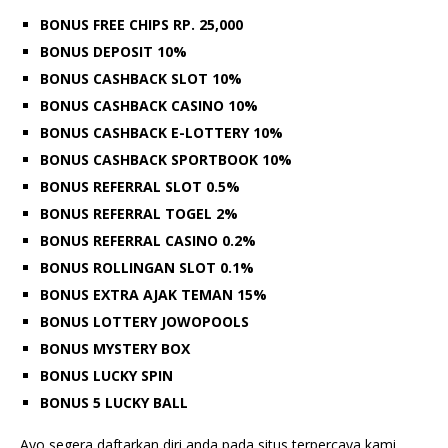
BONUS FREE CHIPS RP. 25,000
BONUS DEPOSIT 10%
BONUS CASHBACK SLOT 10%
BONUS CASHBACK CASINO 10%
BONUS CASHBACK E-LOTTERY 10%
BONUS CASHBACK SPORTBOOK 10%
BONUS REFERRAL SLOT 0.5%
BONUS REFERRAL TOGEL 2%
BONUS REFERRAL CASINO 0.2%
BONUS ROLLINGAN SLOT 0.1%
BONUS EXTRA AJAK TEMAN 15%
BONUS LOTTERY JOWOPOOLS
BONUS MYSTERY BOX
BONUS LUCKY SPIN
BONUS 5 LUCKY BALL
Ayo segera daftarkan diri anda pada situs terpercaya kami