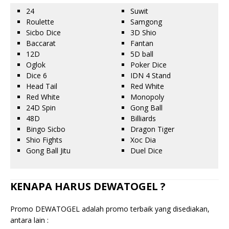
24
Suwit
Roulette
Samgong
Sicbo Dice
3D Shio
Baccarat
Fantan
12D
5D ball
Oglok
Poker Dice
Dice 6
IDN 4 Stand
Head Tail
Red White
Red White
Monopoly
24D Spin
Gong Ball
48D
Billiards
Bingo Sicbo
Dragon Tiger
Shio Fights
Xoc Dia
Gong Ball Jitu
Duel Dice
KENAPA HARUS DEWATOGEL ?
Promo DEWATOGEL adalah promo terbaik yang disediakan,
antara lain :