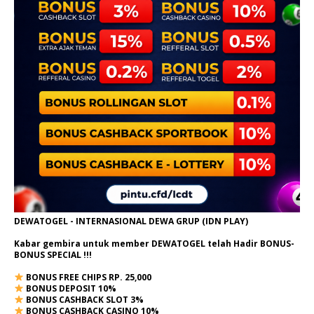
DEWATOGEL - INTERNASIONAL DEWA GRUP (IDN PLAY)
Kabar gembira untuk member DEWATOGEL telah Hadir
BONUS-
BONUS SPECIAL
!!!
BONUS FREE CHIPS RP. 25,000
BONUS DEPOSIT 10%
BONUS CASHBACK SLOT 3%
BONUS CASHBACK CASINO 10%