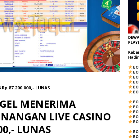
DEWA
PLAY)
Kaba
Hadi
BON
BO
BO
BO
BO
Rp 87.200.000,- LUNAS
BO
GEL MENERIMA
BO
BO
BO
MENANGAN
LIVE CASINO
BO
BO
000,- LUNAS
BO
BO