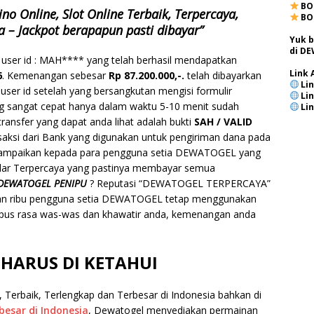
BO
no Online, Slot Online Terbaik, Terpercaya,
BO
a – Jackpot berapapun pasti dibayar”
Yuk b
di D
er id : MAH**** yang telah berhasil mendapatkan
Link 
6
. Kemenangan sebesar
Rp 87.200.000,-.
telah dibayarkan
Lin
ser id setelah yang bersangkutan mengisi formulir
Lin
ng sangat cepat hanya dalam waktu 5-10 menit sudah
Lin
transfer yang dapat anda lihat adalah bukti
SAH / VALID
nsaksi dari Bank yang digunakan untuk pengiriman dana pada
mi sampaikan kepada para pengguna setia DEWATOGEL yang
ndar Terpercaya yang pastinya membayar semua
DEWATOGEL PENIPU
? Reputasi “DEWATOGEL TERPERCAYA”
usan ribu pengguna setia DEWATOGEL tetap menggunakan
. Hapus rasa was-was dan khawatir anda, kemenangan anda
HARUS DI KETAHUI
, Terbaik, Terlengkap dan Terbesar di Indonesia bahkan di
rbesar di Indonesia
, Dewatogel menyediakan permainan