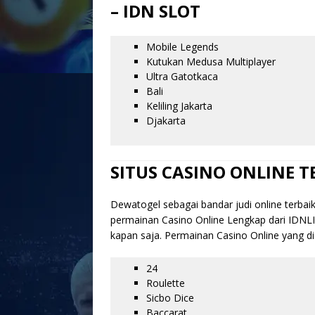
– IDN SLOT
Mobile Legends
Kutukan Medusa Multiplayer
Ultra Gatotkaca
Bali
Keliling Jakarta
Djakarta
SITUS CASINO ONLINE 
Dewatogel sebagai bandar judi online terbai
permainan Casino Online Lengkap dari IDNLI
kapan saja. Permainan Casino Online yang di 
24
Roulette
Sicbo Dice
Baccarat