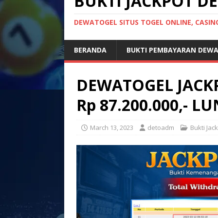
BUKTI JACKPOT D
DEWATOGEL SITUS TOGEL ONLINE, CASINO
BERANDA
BUKTI PEMBAYARAN DEW
DEWATOGEL JACKP
Rp 87.200.000,- L
March 13, 2023
detoadm
Bukti Ja