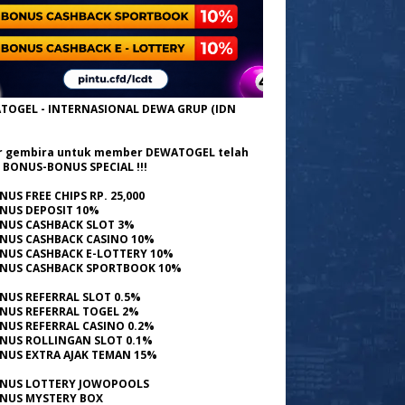
TOGEL - INTERNASIONAL DEWA GRUP (IDN
r gembira untuk member DEWATOGEL telah
r
BONUS-BONUS SPECIAL
!!!
US FREE CHIPS RP. 25,000
NUS DEPOSIT 10%
NUS CASHBACK SLOT 3%
NUS CASHBACK CASINO 10%
NUS CASHBACK E-LOTTERY 10%
NUS CASHBACK SPORTBOOK 10%
NUS REFERRAL SLOT 0.5%
NUS REFERRAL TOGEL 2%
NUS REFERRAL CASINO 0.2%
NUS ROLLINGAN SLOT 0.1%
NUS EXTRA AJAK TEMAN 15%
NUS LOTTERY JOWOPOOLS
NUS MYSTERY BOX