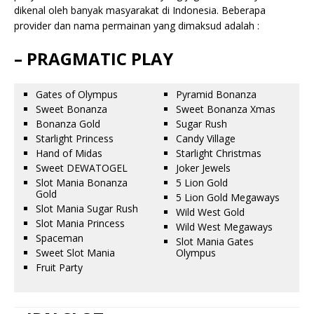
dikenal oleh banyak masyarakat di Indonesia. Beberapa
provider dan nama permainan yang dimaksud adalah :
– PRAGMATIC PLAY
Gates of Olympus
Pyramid Bonanza
Sweet Bonanza
Sweet Bonanza Xmas
Bonanza Gold
Sugar Rush
Starlight Princess
Candy Village
Hand of Midas
Starlight Christmas
Sweet DEWATOGEL
Joker Jewels
Slot Mania Bonanza
5 Lion Gold
Gold
5 Lion Gold Megaways
Slot Mania Sugar Rush
Wild West Gold
Slot Mania Princess
Wild West Megaways
Spaceman
Slot Mania Gates
Sweet Slot Mania
Olympus
Fruit Party