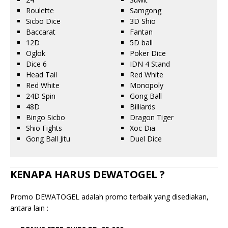
Roulette
Samgong
Sicbo Dice
3D Shio
Baccarat
Fantan
12D
5D ball
Oglok
Poker Dice
Dice 6
IDN 4 Stand
Head Tail
Red White
Red White
Monopoly
24D Spin
Gong Ball
48D
Billiards
Bingo Sicbo
Dragon Tiger
Shio Fights
Xoc Dia
Gong Ball Jitu
Duel Dice
KENAPA HARUS DEWATOGEL ?
Promo DEWATOGEL adalah promo terbaik yang disediakan,
antara lain :