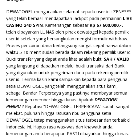
DEWATOGEL mengucapkan selamat kepada user id : ZEN****
yang telah berhasil mendapatkan jackpot pada permainan
LIVE
CASINO 24D SPIN
. Kemenangan sebesar
Rp 67.600.000,-.
telah dibayarkan LUNAS oleh pihak dewatogel kepada pemilik
user id setelah yang bersangkutan mengisi formulir withdraw.
Proses pencairan dana berlangsung sangat cepat hanya dalam
waktu 5-10 menit sudah berada dalam rekening pemilik user id.
Bukti transfer yang dapat anda lihat adalah bukti
SAH / VALID
yang langsung di dapatkan melalui bukti transaksi dari Bank
yang digunakan untuk pengiriman dana pada rekening pemilik
user id. Terima kasih kami sampaikan kepada para pengguna
setia DEWATOGEL yang telah menggunakan situs kami,
sebagai Bandar Terpercaya yang pastinya membayar semua
kemenangan member hingga lunas. Apakah
DEWATOGEL
PENIPU
? Reputasi “DEWATOGEL TERPERCAYA” sudah sangat
melekat. puluhan hingga ratusan ribu pengguna setia
DEWATOGEL tetap menggunakan situs terbesar dan terbaik di
Indonesia ini. Hapus rasa was-was dan khawatir anda,
kemenangan anda berapapun PASTI dibayarkan hingga lunas.