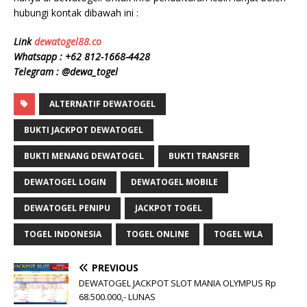
hubungi kontak dibawah ini :
Link
dewatogel88.co
Whatsapp : +62 812-1668-4428
Telegram : @dewa_togel
ALTERNATIF DEWATOGEL
BUKTI JACKPOT DEWATOGEL
BUKTI MENANG DEWATOGEL
BUKTI TRANSFER
DEWATOGEL LOGIN
DEWATOGEL MOBILE
DEWATOGEL PENIPU
JACKPOT TOGEL
TOGEL INDONESIA
TOGEL ONLINE
TOGEL WLA
PREVIOUS
DEWATOGEL JACKPOT SLOT MANIA OLYMPUS Rp
68.500.000,- LUNAS