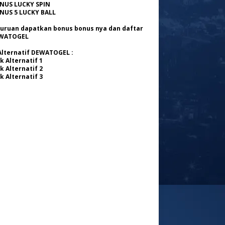
NUS LUCKY SPIN
NUS 5 LUCKY BALL
uruan dapatkan bonus bonus nya dan daftar
EWATOGEL
Alternatif
DEWATOGEL
:
k Alternatif 1
k Alternatif 2
k Alternatif 3