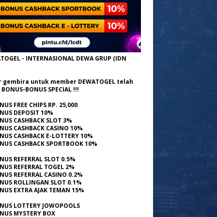
TOGEL - INTERNASIONAL DEWA GRUP (IDN
r gembira untuk member DEWATOGEL telah
r
BONUS-BONUS SPECIAL
!!!
US FREE CHIPS RP. 25,000
NUS DEPOSIT 10%
NUS CASHBACK SLOT 3%
NUS CASHBACK CASINO 10%
NUS CASHBACK E-LOTTERY 10%
NUS CASHBACK SPORTBOOK 10%
NUS REFERRAL SLOT 0.5%
NUS REFERRAL TOGEL 2%
NUS REFERRAL CASINO 0.2%
NUS ROLLINGAN SLOT 0.1%
NUS EXTRA AJAK TEMAN 15%
NUS LOTTERY JOWOPOOLS
NUS MYSTERY BOX