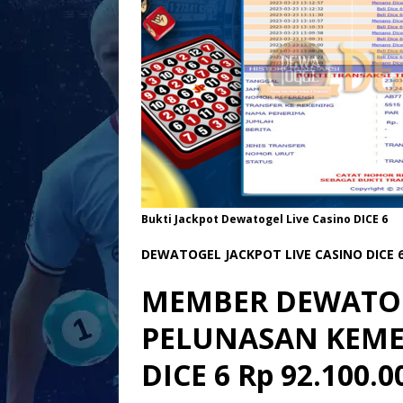
Bukti Jackpot Dewatogel Live Casino DICE 6
DEWATOGEL JACKPOT LIVE CASINO DICE 6 
MEMBER DEWATO
PELUNASAN KEME
DICE 6 Rp 92.100.